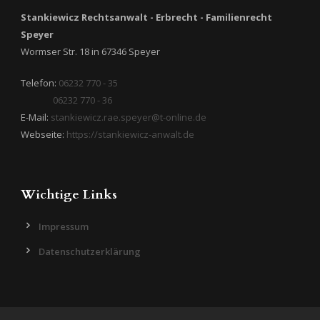
Stankiewicz Rechtsanwalt - Erbrecht - Familienrecht
Speyer
Wormser Str. 18
in
67346
Speyer
Telefon:
06232 770 - 35
06232 770 - 36
E-Mail:
stankiewicz.rae.speyer@t-online.de
Webseite:
https://stankiewicz-anwalt.de
Wichtige Links
Impressum
Datenschutzerklärung